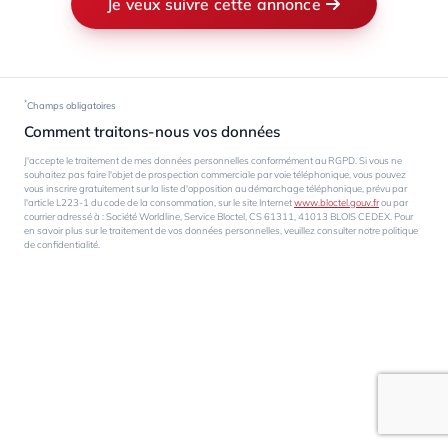
Je veux suivre cette annonce
*
Champs obligatoires
Comment traitons-nous vos données
J'accepte le traitement de mes données personnelles conformément au RGPD. Si vous ne
souhaitez pas faire l'objet de prospection commerciale par voie téléphonique, vous pouvez
vous inscrire gratuitement sur la liste d'opposition au démarchage téléphonique, prévu par
l'article L223-1 du code de la consommation, sur le site Internet
www.bloctel.gouv.fr
ou par
courrier adressé à : Société Worldline, Service Bloctel, CS 61311, 41013 BLOIS CEDEX. Pour
en savoir plus sur le traitement de vos données personnelles, veuillez consulter notre politique
de confidentialité.