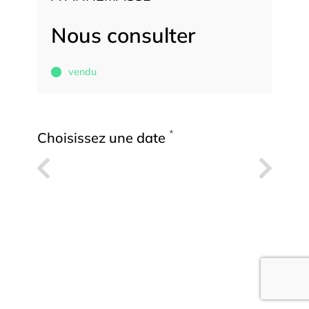
Nous consulter
vendu
*
Choisissez une date
Previous
Next
ven.
sam.
7
8
*
Choisissez une heure
AOÛT
AOÛT
Previous
Next
9h00
9h30
Comment souhaitez-vous faire la
*