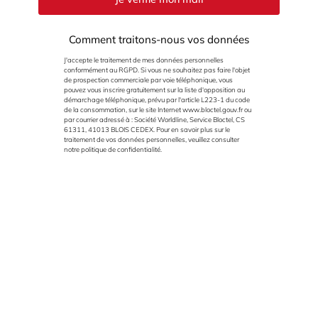
Comment traitons-nous vos données
J'accepte le traitement de mes données personnelles
conformément au RGPD. Si vous ne souhaitez pas faire l'objet
de prospection commerciale par voie téléphonique, vous
pouvez vous inscrire gratuitement sur la liste d'opposition au
démarchage téléphonique, prévu par l'article L223-1 du code
de la consommation, sur le site Internet
www.bloctel.gouv.fr
ou
par courrier adressé à : Société Worldline, Service Bloctel, CS
61311, 41013 BLOIS CEDEX. Pour en savoir plus sur le
traitement de vos données personnelles, veuillez consulter
notre politique de confidentialité.