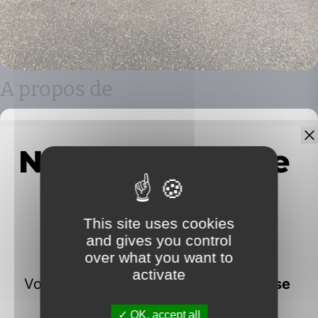
A propos de
Nous devons vérifier votre email pour voir les
détails du bien vendu
This site uses cookies
and gives you control
over what you want to
IMMOFRONTIERE
activate
17C chemin des huches -
74100 Vétraz-Monthoux
OK, accept all