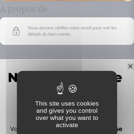
A propos de
Nous devons vérifier votre email pour voir les
détails du bien vendu
IMMOFRONTIERE
17C chemin des huches -
74100 Vétraz-Monthoux
This site uses cookies
and gives you control
over what you want to
activate