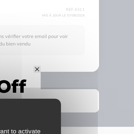
REF.4311
MIS À JOUR LE 07/08/2026
 vérifier votre email pour voir
 du bien vendu
ant to activate