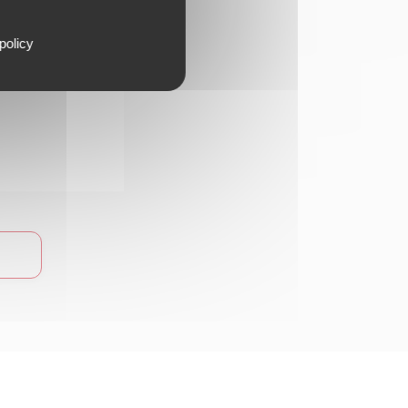
policy
 74100 Vétraz-Monthoux