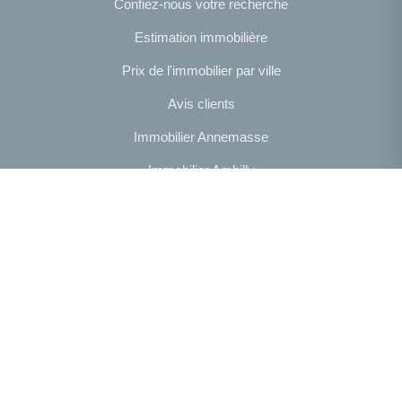
Confiez-nous votre recherche
Estimation immobilière
Prix de l'immobilier par ville
Avis clients
Immobilier Annemasse
Immobilier Ambilly
Immobilier Gaillard
Toutes les villes
NAVIGATION
Notre agence