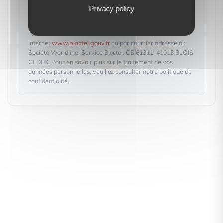
l'objet de prospection commerciale par voie téléphonique,
Privacy policy
vous pouvez vous inscrire gratuitement sur la liste
d'opposition au démarchage téléphonique, prévu par
l'article L223-1 du code de la consommation, sur le site
Internet
www.bloctel.gouv.fr
ou par courrier adressé à :
Société Worldline, Service Bloctel, CS 61311, 41013 BLOIS
CEDEX. Pour en savoir plus sur le traitement de vos
données personnelles, veuillez consulter notre politique de
confidentialité.