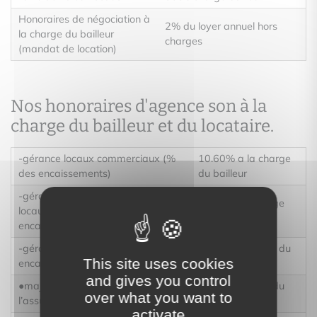
Honoraires de négociation à
2% du loyer annuel hors
la charge du bailleur
charges
(mandat de location)
Nos honoraires d'agence son à la
charge du bailleur et du locataire.
-gérance locaux commerciaux (%
10.60% a la charge
des encaissements)
du bailleur
-gérance appartements / maisons /
9.60% a la charge
locaux professionnels (% des
du bailleur
encaissements)
-gérance garages/ parking (% des
15% a la charge du
This site uses cookies
encaissements)
bailleur
and gives you control
●majoration pour gestion de
1% a la charge du
over what you want to
l’assurance loyers impayés
bailleur
activate