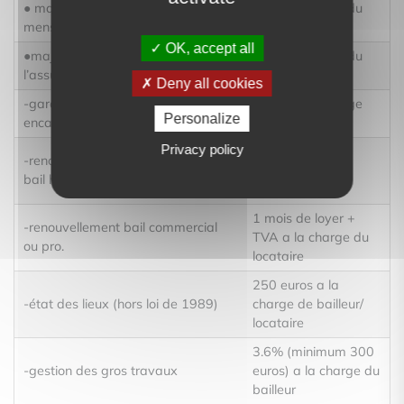
● majoration pour paiement
1% a la charge du
mensuel d’acomptes
bailleur
OK, accept all
●majoration pour gestion de
1% a la charge du
l’assurance PNO
bailleur
Deny all cookies
-garantie loyers impayés (% des
3.10% a la charge
Personalize
encaissements)
du bailleur
Privacy policy
450 euros a la
-renouvellement ou avenant de
charge du
bail habitation
demandeur
1 mois de loyer +
-renouvellement bail commercial
TVA a la charge du
ou pro.
locataire
250 euros a la
-état des lieux (hors loi de 1989)
charge de bailleur/
locataire
3.6% (minimum 300
-gestion des gros travaux
euros) a la charge du
bailleur