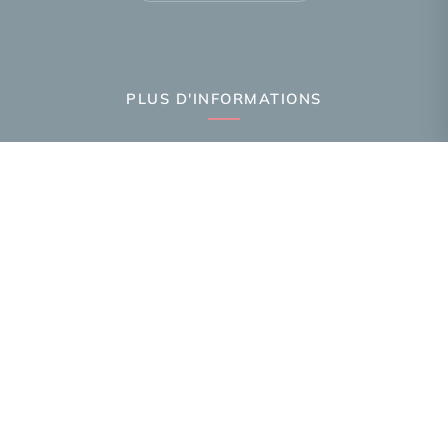
PLUS D'INFORMATIONS
Confiez-nous votre recherche
Estimation immobilière
Prix de l'immobilier par ville
Avis clients
Immobilier Annemasse
Immobilier Ambilly
Immobilier Gaillard
Toutes les villes