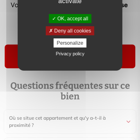
activate
Contactez-moi
OK, accept all
Deny all cookies
Suivre
Personalize
Privacy policy
Questions fréquentes sur ce
bien
Où se situe cet appartement et qu'y a-t-il à
proximité ?