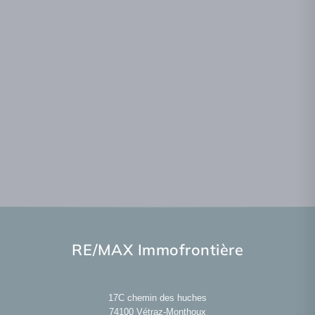
RE/MAX Immofrontière
17C chemin des huches
74100
Vétraz-Monthoux