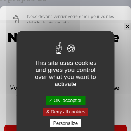
Nous devons vérifier votre email pour voir les
détails du bien vendu
This site uses cookies
IMMOFRONTIERE
and gives you control
over what you want to
17C chemin des huches -
activate
74100 Vétraz-Monthoux
OK, accept all
Deny all cookies
Personalize