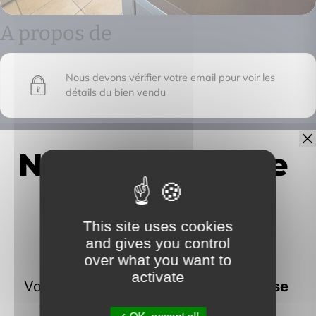
A propos de
Nous devons vérifier votre email pour voir les
détails du bien vendu
IMMOFRONTIERE
This site uses cookies
17C chemin des huches -
and gives you control
74100 Vétraz-Monthoux
over what you want to
activate