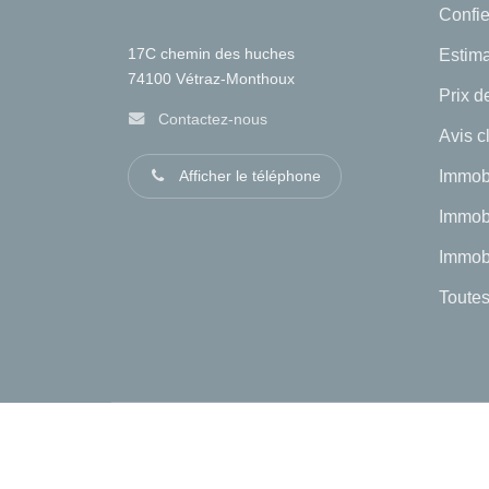
Confie
Estima
17C chemin des huches
74100
Vétraz-Monthoux
Prix de
Contactez-nous
Avis c
Immob
Afficher le téléphone
Immobi
Immobi
Toutes
-
Mentions légales
Politique de con