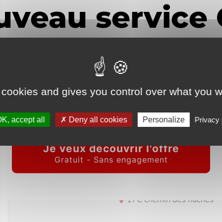
les détails
 cookies and gives you control over what you w
 pour voir les détails du bien vendu
K, accept all
Deny all cookies
Personalize
Privacy 
IMMOFRONTIERE
17C chemin des huches -