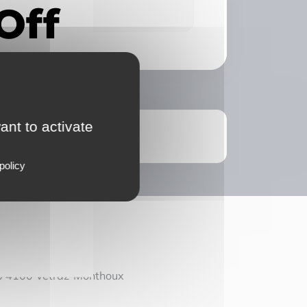
 du bien vendu
ant to activate
policy
 74100 Vétraz-Monthoux