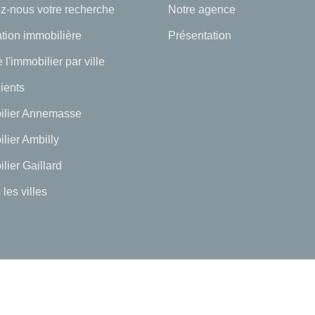
z-nous votre recherche
Notre agence
tion immobilière
Présentation
 l'immobilier par ville
lients
ilier Annemasse
lier Ambilly
lier Gaillard
 les villes
-
-
-
fidentialité
Politique de cookies
Déclaration d'accessibilité
Barème des honorai
© 2026 Facilogi - Solutions en stratégie et intelligence immobilière