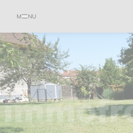
M
NU
Menu