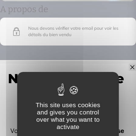
A propos de
Nous devons vérifier votre email pour voir les
détails du bien vendu
IMMOFRONTIERE
17C chemin des huches -
74100 Vétraz-Monthoux
This site uses cookies
and gives you control
over what you want to
activate