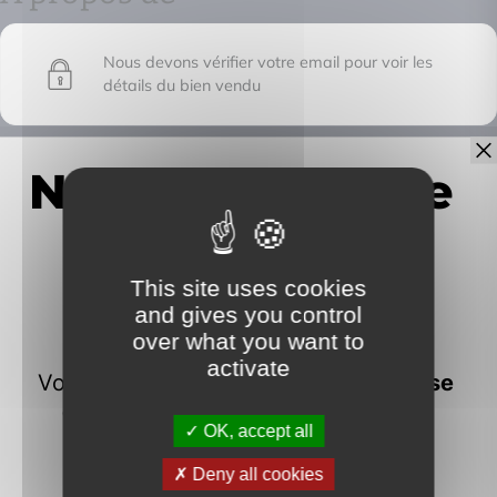
Nous devons vérifier votre email pour voir les
détails du bien vendu
IMMOFRONTIERE
This site uses cookies
17C chemin des huches -
and gives you control
74100 Vétraz-Monthoux
over what you want to
activate
OK, accept all
Deny all cookies