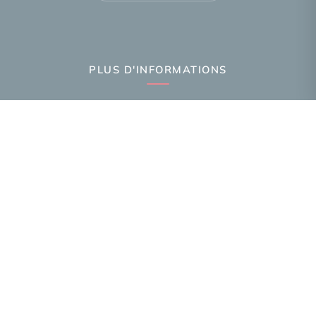
PLUS D'INFORMATIONS
Confiez-nous votre recherche
Estimation immobilière
Prix de l'immobilier par ville
Avis clients
Immobilier Annemasse
Immobilier Ambilly
Immobilier Gaillard
Toutes les villes