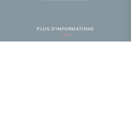
PLUS D'INFORMATIONS
Confiez-nous votre recherche
Estimation immobilière
Prix de l'immobilier par ville
Avis clients
Immobilier Annemasse
Immobilier Ambilly
Immobilier Gaillard
Toutes les villes