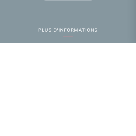
PLUS D'INFORMATIONS
Confiez-nous votre recherche
Estimation immobilière
Prix de l'immobilier par ville
Avis clients
Immobilier Annemasse
Immobilier Ambilly
Immobilier Gaillard
Toutes les villes