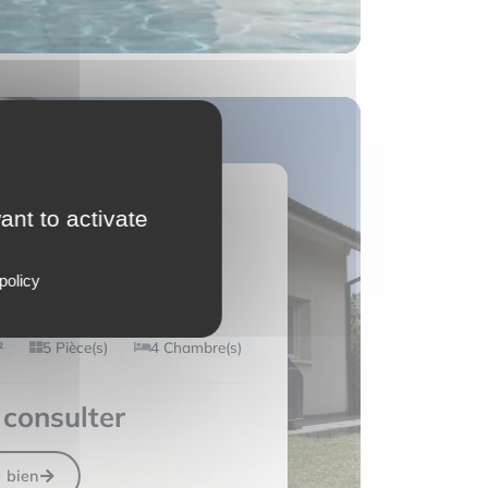
ant to activate
HAZ-PONT-
RE-DAME
policy
(74380)
²
5 Pièce(s)
4 Chambre(s)
consulter
e bien