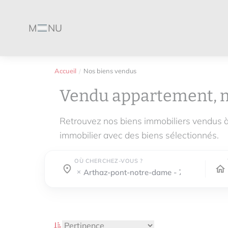
M
NU
Menu
Accueil
Nos biens vendus
Vendu appartement, 
Retrouvez nos biens immobiliers vendus 
immobilier avec des biens sélectionnés.
OÙ CHERCHEZ-VOUS ?
Où cherchez-vous ?
Où cherchez-vous ?
arthaz-pont-notre-dame - 74380