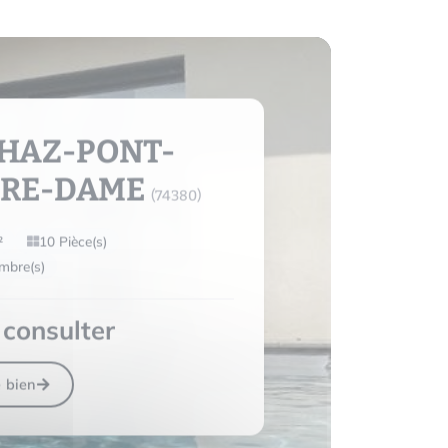
HAZ-PONT-
RE-DAME
(74380)
²
10 Pièce(s)
mbre(s)
consulter
e bien