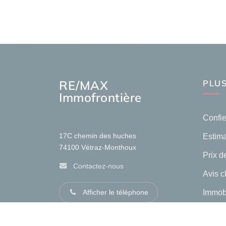
RE/MAX
PLUS
Immofrontière
Confie
Estima
17C chemin des huches
74100
Vétraz-Monthoux
Prix de
Contactez-nous
Avis c
Immob
Afficher le téléphone
Immobi