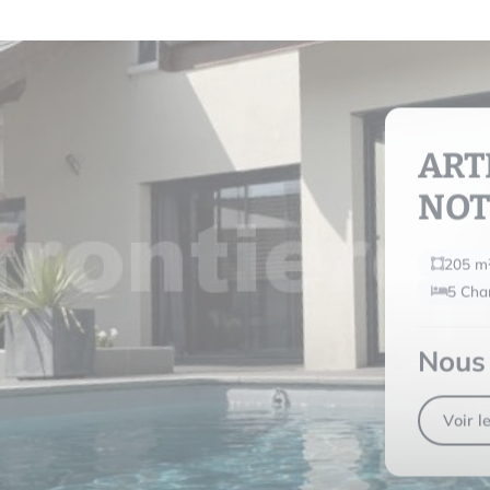
ART
NOT
205 m
5 Cha
Nous 
Voir l