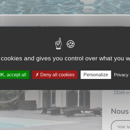
VILLA
 cookies and gives you control over what you w
ART
NOT
K, accept all
Deny all cookies
Personalize
Privacy 
165 m
Nous 
Voir l