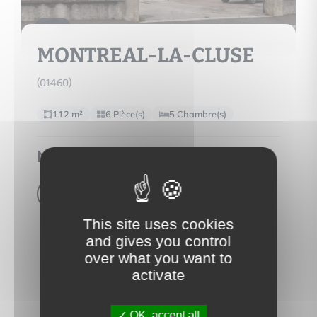
11
MONTREAL-LA-CLUSE
(01460)
112 m²
6 Pièce(s)
5 Chambre(s)
Nous consulter
Voir le bien
This site uses cookies
and gives you control
over what you want to
activate
OK, accept all