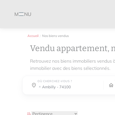
M
NU
Menu
Accueil
Nos biens vendus
Vendu appartement, 
Retrouvez nos biens immobiliers vendus 
immobilier avec des biens sélectionnés.
OÙ CHERCHEZ-VOUS ?
Où cherchez-vous ?
Où cherchez-vous ?
ambilly - 74100