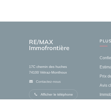
RE/MAX
PLUS
Immofrontière
Confie
Estima
17C chemin des huches
74100
Vétraz-Monthoux
Prix de
Contactez-nous
Avis c
Immob
Afficher le téléphone
Immobi