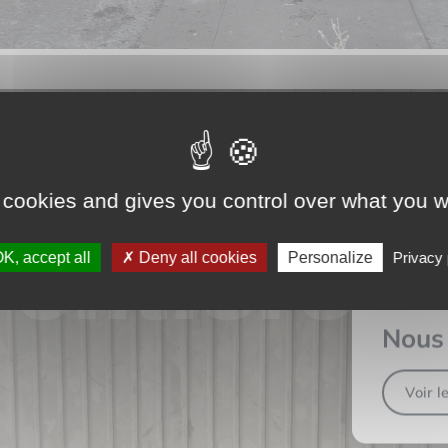
 cookies and gives you control over what you w
AMB
K, accept all
Deny all cookies
Personalize
Privacy 
Nous 
Voir l