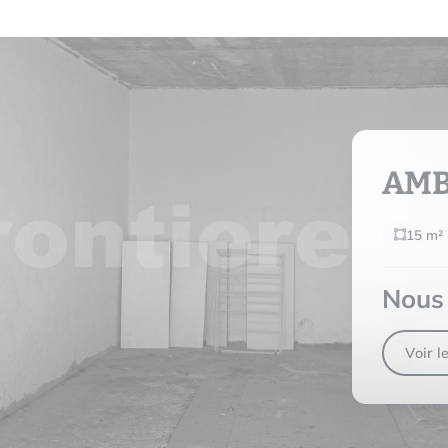
AMB
15 m²
Nous 
Voir l