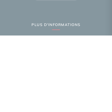
PLUS D'INFORMATIONS
Confiez-nous votre recherche
Estimation immobilière
Prix de l'immobilier par ville
Avis clients
Immobilier Annemasse
Immobilier Ambilly
Immobilier Gaillard
Toutes les villes