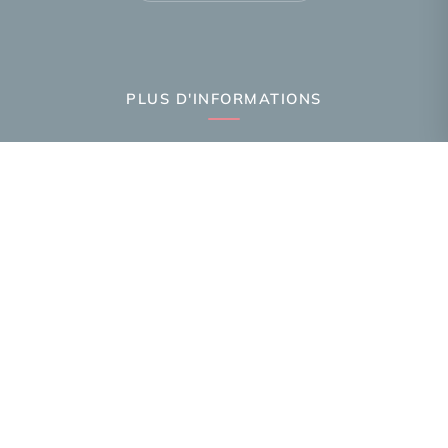
PLUS D'INFORMATIONS
Confiez-nous votre recherche
Estimation immobilière
Prix de l'immobilier par ville
Avis clients
Immobilier Annemasse
Immobilier Gaillard
Immobilier Ambilly
Toutes les villes