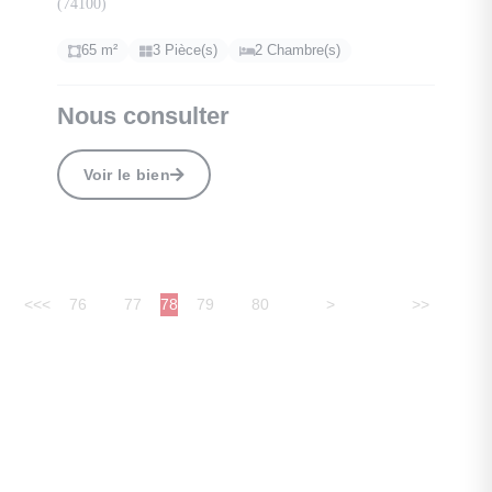
(74100)
65 m²
3 Pièce(s)
2 Chambre(s)
Nous consulter
Voir le bien
<<
<
76
77
78
79
80
>
>>