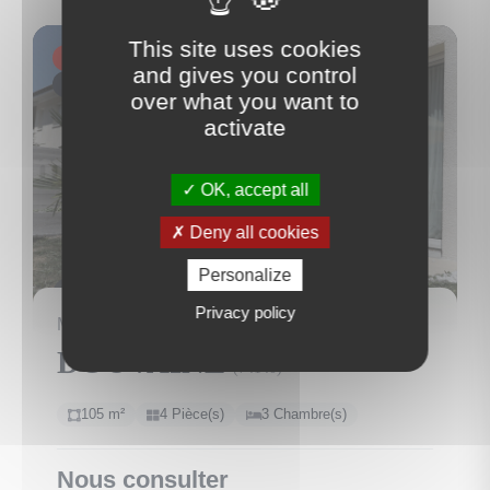
This site uses cookies
EXCLUSIVITÉ
and gives you control
VENDU EN FÉVRIER 2020
over what you want to
activate
OK, accept all
Deny all cookies
Personalize
17
Privacy policy
MAISON JUMELÉE
DOUVAINE
(74140)
105 m²
4 Pièce(s)
3 Chambre(s)
Nous consulter