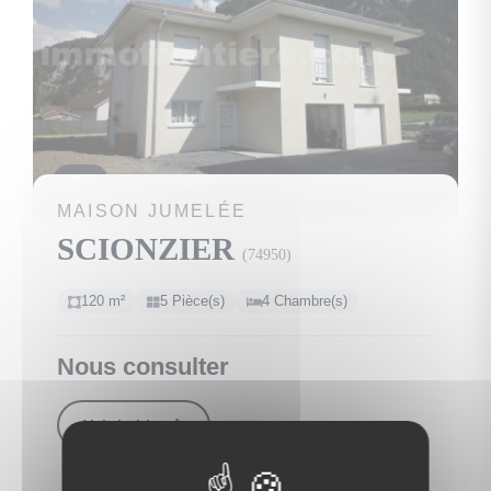
16
MAISON JUMELÉE
SCIONZIER
(74950)
120 m²
5 Pièce(s)
4 Chambre(s)
Nous consulter
Voir le bien