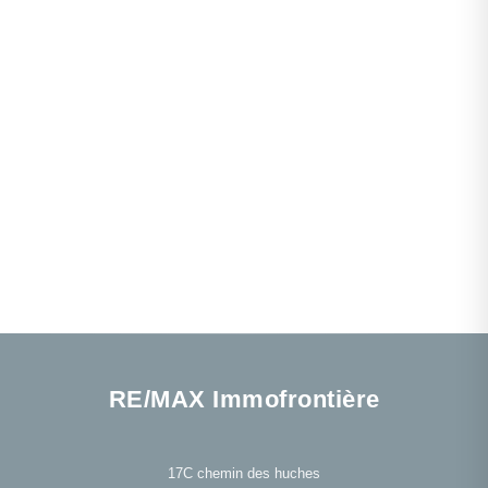
RE/MAX Immofrontière
17C chemin des huches