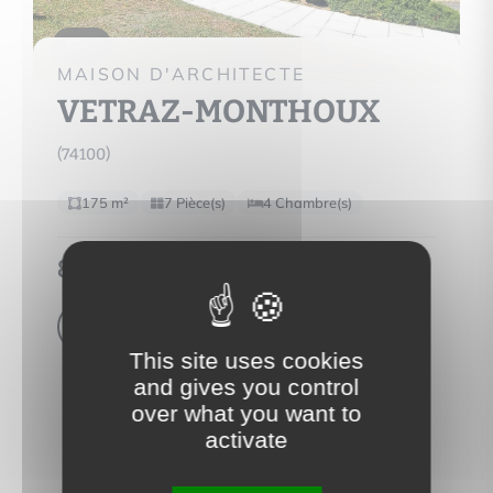
19
MAISON D'ARCHITECTE
VETRAZ-MONTHOUX
(74100)
175 m²
7 Pièce(s)
4 Chambre(s)
899 000 €
Voir le bien
This site uses cookies
and gives you control
over what you want to
activate