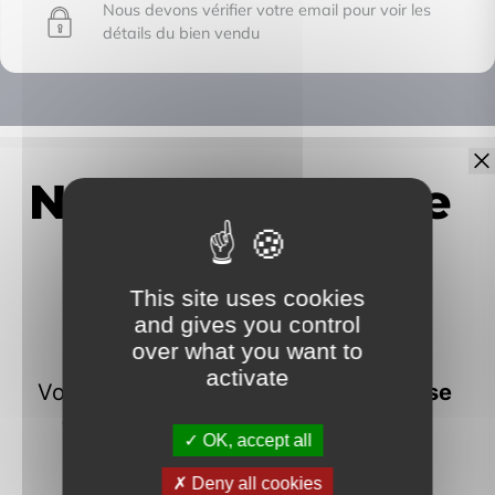
Nous devons vérifier votre email pour voir les
détails du bien vendu
IMMOFRONTIERE
17C chemin des huches -
74100 Vétraz-Monthoux
This site uses cookies
and gives you control
over what you want to
activate
OK, accept all
Contactez-moi
Deny all cookies