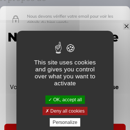
Nous devons vérifier votre email pour voir les
détails du bien vendu
This site uses cookies
IMMOFRONTIERE
and gives you control
over what you want to
17C chemin des huches -
activate
74100 Vétraz-Monthoux
OK, accept all
Deny all cookies
Personalize