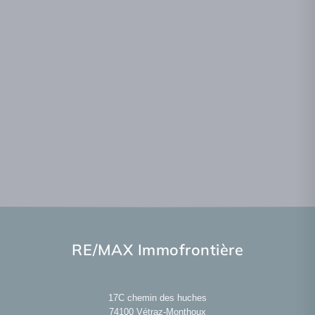
RE/MAX Immofrontière
17C chemin des huches
74100
Vétraz-Monthoux