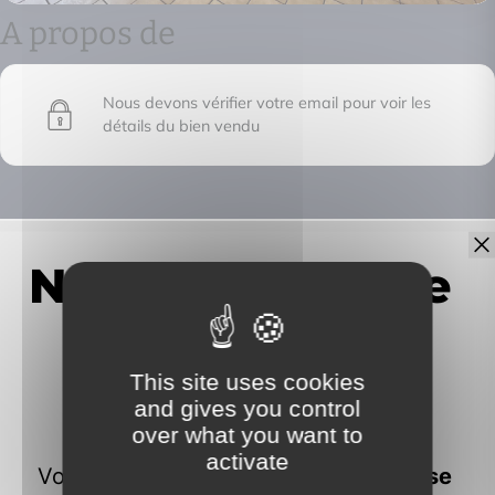
A propos de
Nous devons vérifier votre email pour voir les
détails du bien vendu
IMMOFRONTIERE
17C chemin des huches -
74100 Vétraz-Monthoux
This site uses cookies
and gives you control
over what you want to
activate