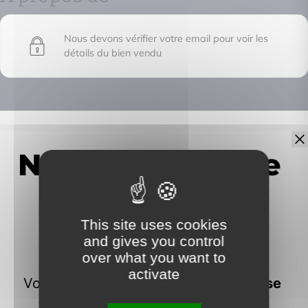
Nous devons vérifier votre email pour voir les
détails du bien vendu
IMMOFRONTIERE
17C chemin des huches -
74100 Vétraz-Monthoux
This site uses cookies
and gives you control
over what you want to
activate