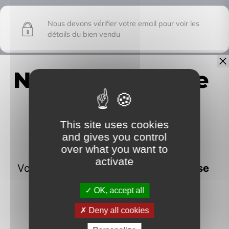
Nous devons vérifier votre email pour voir les
détails du bien vendu
IMMOFRONTIERE
This site uses cookies
17C chemin des huches -
and gives you control
74100 Vétraz-Monthoux
over what you want to
activate
OK, accept all
Deny all cookies