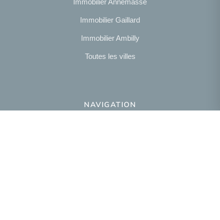
Immobilier Annemasse
Immobilier Gaillard
Immobilier Ambilly
Toutes les villes
NAVIGATION
Notre agence
Présentation
NOUS SUIVRE