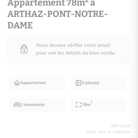
2
Appartement 78m
à
ARTHAZ-PONT-NOTRE-
DAME
Nous devons vérifier votre email
pour voir les détails du bien vendu
Appartement
3 pièce(s)
2
2 chambre(s)
78m
REF.4159
MIS À JOUR LE 10/08/2026