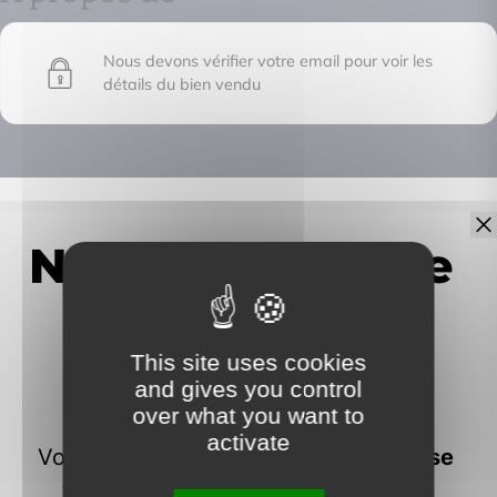
Nous devons vérifier votre email pour voir les
détails du bien vendu
IMMOFRONTIERE
17C chemin des huches -
74100 Vétraz-Monthoux
This site uses cookies
and gives you control
over what you want to
activate