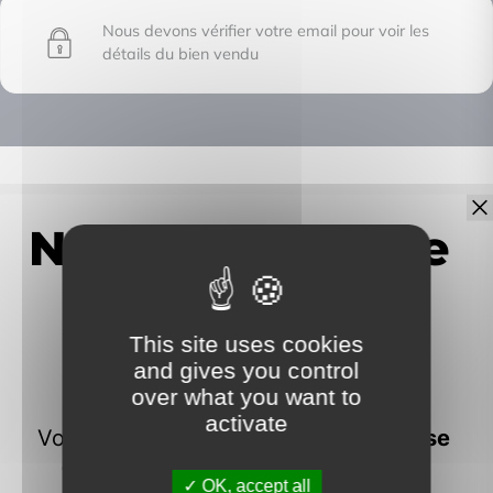
Nous devons vérifier votre email pour voir les
détails du bien vendu
IMMOFRONTIERE
17C chemin des huches -
74100 Vétraz-Monthoux
This site uses cookies
and gives you control
over what you want to
activate
Contactez-moi
OK, accept all