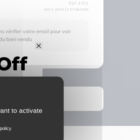
REF.3701
MIS À JOUR LE 07/08/2026
 vérifier votre email pour voir
 du bien vendu
ant to activate
policy