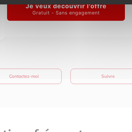
IMMOFRONTIERE
17C chemin des huches -
Contactez-moi
Suivre