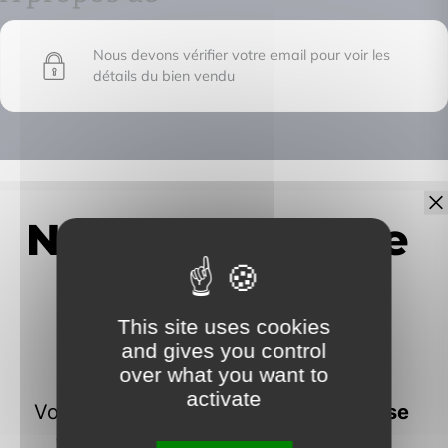
Nous devons vérifier votre email pour voir les
détails du bien vendu
IMMOFRONTIERE
17C chemin des huches -
74100 Vétraz-Monthoux
This site uses cookies
and gives you control
over what you want to
activate