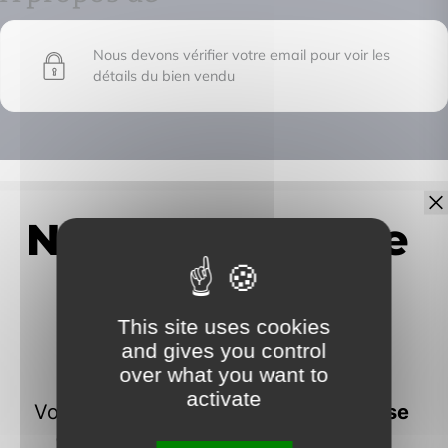
Nous devons vérifier votre email pour voir les
détails du bien vendu
IMMOFRONTIERE
17C chemin des huches -
74100 Vétraz-Monthoux
This site uses cookies
and gives you control
over what you want to
activate